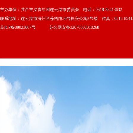
主办单位：共产主义青年团连云港市委员会 电话：0518-85413632
联系地址：连云港市海州区苍梧路36号振兴公寓2号楼 传真：0518-8541363
苏ICP备09023007号
苏公网安备32070502010268