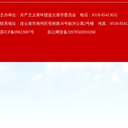
主办单位：共产主义青年团连云港市委员会 电话：0518-85413632
联系地址：连云港市海州区苍梧路36号振兴公寓2号楼 传真：0518-8541363
苏ICP备09023007号
苏公网安备32070502010268